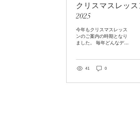
クリスマスレッス
2025
今年もクリスマスレッス
ンのご案内の時期となり
ました。 毎年どんなデザ
インにしようか 迷うので
すが 今年はクラシカルな
雰囲気のリースにしてみ
ました。 オレゴン産モミ
41
0
ブルーバードをベース
に、 ユーカリやダスティ
ーミラーなどの シルバー
色をポイントにして キレ
イな『まんまるリース』
を作ります。 おリボンは
MOKUBAのリボンを贅沢
に使って 華やかさをプラ
ス いかがでしょうか リ
ースの大きさは 写真のも