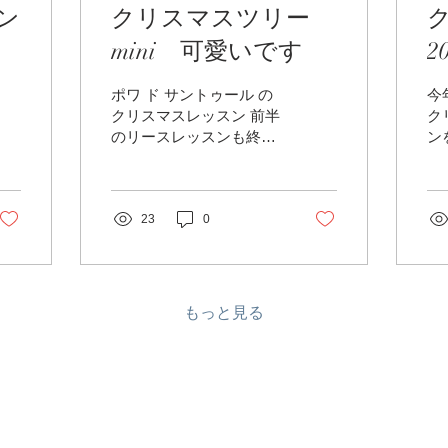
ン
クリスマスツリー
mini 可愛いです
2
ポワ ド サントゥール の
今
クリスマスレッスン 前半
ク
のリースレッスンも終わ
ン
り 今日は 後半の 『ク
年
リスマスツリーmini』レ
と
ッスンのご案内です。 昨
ー
年 MINI様でのワークシ
23
0
し
ョップでも 好評だった
に
ツリーを今年もお作りい
ま
ただこうと思います。 サ
ム
ンプルも...
さ
もっと見る
が、