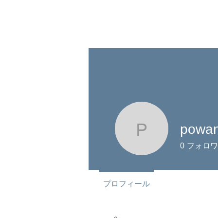
pois de senteur
ポワ ド サン
powa
powanok
0
フォロワ
プロフィール