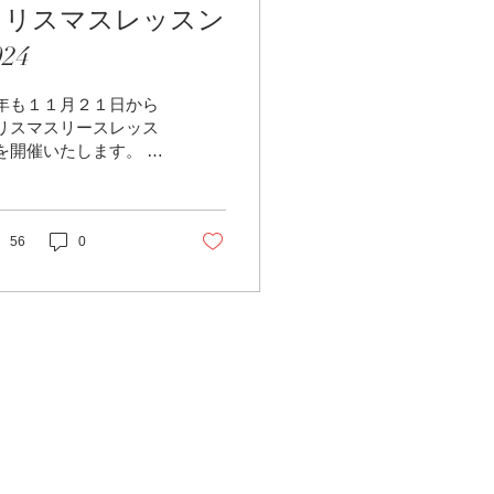
クリスマスレッスン
024
年も１１月２１日から
リスマスリースレッス
を開催いたします。 今
は シャンパンゴールド
ホワイトを テーマカラ
として シンプルに そ
てちょっと エレガント
56
0
 そんなリースにしてみ
した。 サンプルは ヒ
ロ杉をメインとした ふ
ふさリース(40cm)です
...