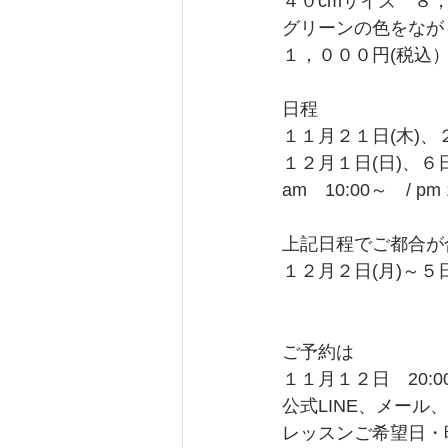
４０cmサイズ　８
グリーンの色をなが
１，０００円(税込
日程
１１月２１日(木)、２
１２月１日(日)、６日
am　10:00～　/ pm 
上記日程でご都合が
１２月２日(月)～５
ご予約は
１１月１２日　20:
公式LINE、メール、
レッスンご希望日・